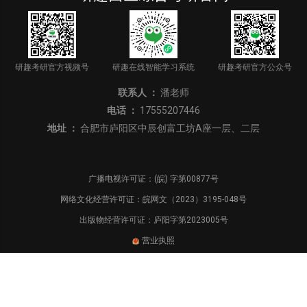
研趣考研官方视频号
研趣在线智能学习系统
研趣考研官方公众号
联系人 ：
潘老师
电话 ：
17555207446
地址 ：
合肥市庐阳区中辰创富工坊A座一层、二层
广播电视许可证：(皖) 字第00877号
网络文化经营许可证：皖网文（2023）3195-048号
出版物经营许可证：庐阳字第2023005号
营业执照
Copyright© 2025安徽中未教育科技有限公司
合肥研趣科技提供技术支持